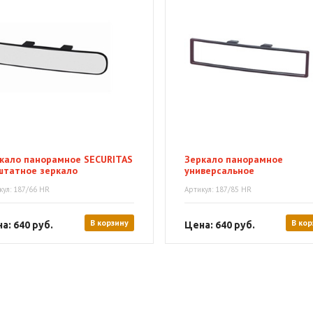
кало панорамное SECURITAS
Зеркало панорамное
штатное зеркало
универсальное
кул: 187/66 HR
Артикул: 187/85 HR
В корзину
В кор
а: 640
руб.
Цена: 640
руб.