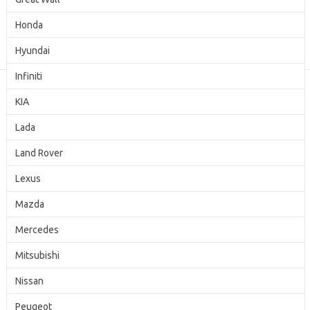
Honda
Hyundai
Infiniti
KIA
Каталог
Автоаксессуары
Lada
Автокосметика
Land Rover
Автомобильные коврики
Lexus
Автомобильные тенты
Автохимия
Mazda
Mercedes
Авточехлы
Бытовая химия
Mitsubishi
Краски
Nissan
Накидки
Peugeot