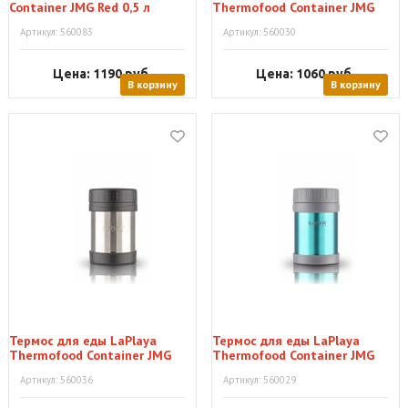
Container JMG Red 0,5 л
Thermofood Container JMG
violet 0,35 л
Артикул: 560083
Артикул: 560030
Цена: 1190
руб.
Цена: 1060
руб.
В корзину
В корзину
Термос для еды LaPlaya
Термос для еды LaPlaya
Thermofood Container JMG
Thermofood Container JMG
steel 0,35 л
petrol 0,35 л
Артикул: 560036
Артикул: 560029