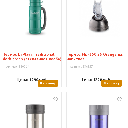
Термос LaPlaya Traditional
Термос FEJ-350 SS Orange для
dark-green (стеклянная колба)
напитков
1,8 л
Артикул: 560014
Артикул: 836557
Цена: 1290
руб.
Цена: 1220
руб.
В корзину
В корзину