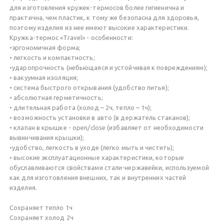
для изготовления кружек-термосов более гигиенична и
практична, чем пластик, к тому же безопасна для здоровья,
поэтому изделия из нее имеют высокие характеристики.
Кружка-термос «Travel» - особенности:
•эргономичная форма;
• легкость и компактность;
•ударопрочность (небьющаяся и устойчивая к повреждениям);
• вакуумная изоляция;
• система быстрого открывания (удобство питья);
• абсолютная герметичность;
• длительная работа (холод – 2ч, тепло – 1ч);
• возможность установки в авто (в держатель стаканов);
• клапан в крышке - open/close (избавляет от необходимости
вывинчивания крышки);
•удобство, легкость в уходе (легко мыть и чистить);
• высокие эксплуатационные характеристики, которые
обуславливаются свойствами стали-нержавейки, используемой
как для изготовления внешних, так и внутренних частей
изделия.
Сохраняет тепло 1ч
Сохраняет холод 2ч