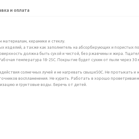
вка и оплата
 материалам, керамике и стеклу.
х изделий, а также как заполнитель на абсорбирующих и пористых п
оверхность должна быть сухой и чистой, без ржавчины и жира. Тщател
Рабочая температура 18-25С. Покрытие будет сухим от пыли через 30 
здействия солнечных лучей и не нагревать свыше50С. Не протыкать и 
сточников воспламенения. Не курить. Работать в хорошо проветриваем
изацию и грунтовые воды. Беречь от детей.