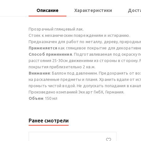
Описание
Характеристики
Доста
Прозрачный глянцевый лак.
Стоек к механическим повреждениям и истиранию.
Предназначен для работ по металлу, дереву, природным
Применяется
как глянцевое покрытие для декоративны
Способ применения
. Подготавливаемая под окраску п
расстояния 25-30см движениями из стороны в сторону. 
покрытия приблизительно 2 кв.м.
Внимание
: Баллон под давлением. Предохранять от во
на раскаленные предметы и пламя. Хранить вдали от и
промыть чистой водой. Не допускать попадания в канал
Произведено компанией Эккарт ГмбХ, Германия.
Объем
150 мл
Ранее смотрели