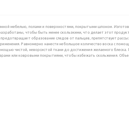
янной мебелью, полами и поверхностями, покрытыми шпоном. Изготов
 разработаны, чтобы быть менее скользкими, что делает этот проду
, предотвращает образование следов от пальцев, препятствует расс
применения. Равномерно нанести небольшое количество воска с помощь
омощью чистой, неворсистой ткани до достижения желаемого блеска.
рами или ковровыми покрытиями, чтобы избежать скольжения. Объем 