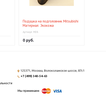
Подушка на подголовник Mitsubishi
Бумажник
Материал: Экокожа
Артикул: М08
Артикул: A
0 руб.
0 руб.
125371, Москва,
Волоколамское шоссе, 87с1
+7 (499) 340-54-63
альности
Мы принимаем