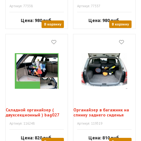
Артикул: 77338
Артикул: 77337
Цена: 980
руб.
Цена: 980
руб.
В корзину
В корзину
Складной органайзер (
Органайзер в багажник на
двухсекционный ) bag027
спинку заднего сиденья
bag031
Артикул: 116248
Артикул: 119319
Цена: 820
руб.
Цена: 810
руб.