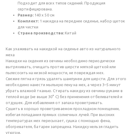
Подходит для всех типов сидений. Продукция
сертифицирована.
Размер:
140 х 50 см
Комплект:
1 накидка на переднее сиденье, набор щеток
для чистки
Страна производства:
Китай
Как ухаживать на накидкой на сиденье авто из натурального
меха
Накидки на сидения из овчины необходимо периодически
вытряхивать, очищать против шерсти мягкой щеткой или
пылесосить на низкой мощности, не повреждая мех.
Свежие пятна и грязь удалять шампунем для шерсти. Для этого
необходимо нанести мыльную пену на мех, а через 3–5 минут
убрать влажной тканью. Стирать накидку из овчины руками в
теплой воде (не выше 30° C) без применения отбеливателей и
отдушек. Для избавления от запаха проветривать.
Сушить в хорошо проветриваемом прохладном помещении,
избегая попадания прямых солнечных лучей. При высоких
температурах мех пересыхает, сушка с помощью фена,
обогревателя, батареи запрещена. Накидку нельзя гладить
утюгом.