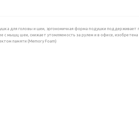
ка для головы и шеи, эргономичная форма подушки поддерживает го
е с мышц шеи, снижает утомляемость за рулем и в офисе, изобретен
фектом памяти (Memory Foam)