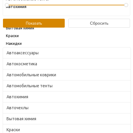
Автохимия
Авточехлы
Бытовая химия
Краски
Накидки
Автоаксессуары
Компания
Автокосметика
О компании
Акции
Автомобильные коврики
Доставка
Автомобильные тенты
Самовывоз
Автохимия
Оплата
Авточехлы
Контакты
Политика конфиденциальности
Бытовая химия
Краски
125371, Москва,
Волоколамское шоссе, 87с1