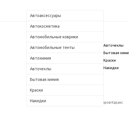
Автоаксессуары
Автокосметика
Автомобильные коврики
Каталог
Автоаксессуары
Авточехлы
Автомобильные тенты
Автокосметика
Бытовая хими
Автохимия
Автомобильные коврики
Краски
Автомобильные тенты
Накидки
Авточехлы
Автохимия
Бытовая химия
Краски
Накидки
© 2009–2018, Интернет магазин автоаксессуаров Каракс