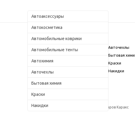
Автоаксессуары
Автокосметика
Автомобильные коврики
Каталог
Автоаксессуары
Авточехлы
Автомобильные тенты
Автокосметика
Бытовая хими
Автохимия
Автомобильные коврики
Краски
Автомобильные тенты
Накидки
Авточехлы
Автохимия
Бытовая химия
Краски
Накидки
© 2009–2018, Интернет магазин автоаксессуаров Каракс