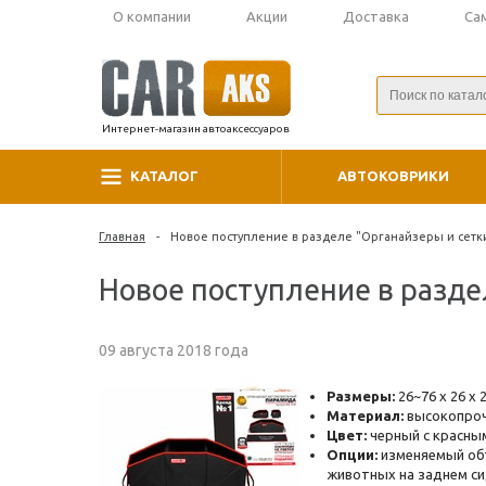
О компании
Акции
Доставка
Са
Интернет-магазин автоаксессуаров
КАТАЛОГ
АВТОКОВРИКИ
Главная
-
Новое поступление в разделе "Органайзеры и сетк
Новое поступление в разде
09 августа 2018 года
Размеры:
26~76 х 26 х 
Материал:
высокопроч
Цвет:
черный с красны
Опции:
изменяемый объе
животных на заднем сид