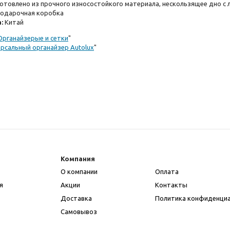
готовлено из прочного износостойкого материала, нескользящее дно с 
подарочная коробка
:
Китай
Органайзерые и сетки
"
рсальный органайзер Autolux
"
Компания
О компании
Оплата
я
Акции
Контакты
Доставка
Политика конфиденци
Самовывоз