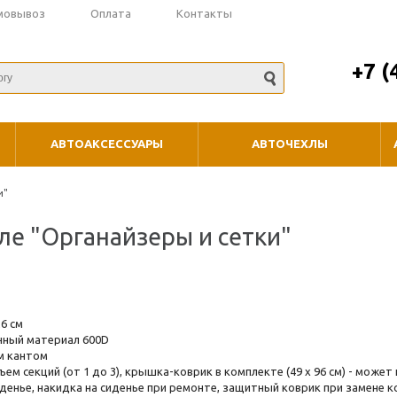
мовывоз
Оплата
Контакты
+7 (
АВТОАКСЕССУАРЫ
АВТОЧЕХЛЫ
и"
ле "Органайзеры и сетки"
26 см
ный материал 600D
м кантом
м секций (от 1 до 3), крышка-коврик в комплекте (49 х 96 см) - може
енье, накидка на сиденье при ремонте, защитный коврик при замене кол